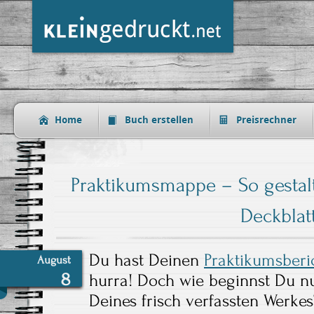
Home
Buch erstellen
Preisrechner
Praktikumsmappe – So gestal
Deckblat
Du hast Deinen
Praktikumsberi
August
8
hurra! Doch wie beginnst Du n
Deines frisch verfassten Werke