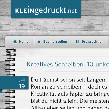
Home
Buch erstellen
Preisrechner
Kreatives Schreiben: 10 unk
Du träumst schon seit Langem 
Juli
19
Roman zu schreiben – doch es fä
Kreativität aufs Papier zu brin
bist du nicht allein. Die meis
Alltag eher selten und haben