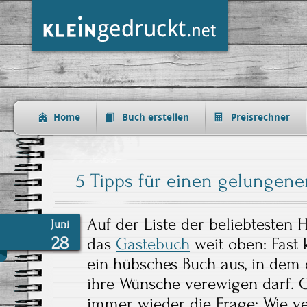
Home
Buch erstellen
Preisrechner
5 Tipps für einen gelungene
Auf der Liste der beliebtesten 
Juni
28
das
Gästebuch
weit oben: Fast
ein hübsches Buch aus, in dem 
ihre Wünsche verewigen darf. Gä
immer wieder die Frage: Wie ve