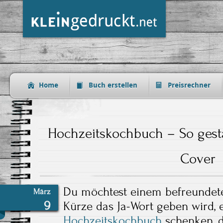
Home
Buch erstellen
Preisrechner
Hochzeitskochbuch – So gesta
Cover
Du möchtest einem befreundeten
März
9
Kürze das Ja-Wort geben wird, 
Hochzeitskochbuch
schenken, d