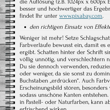
die Auflösung (z.B. 1024px x 600px 
besser und hochwertiger das Ergebni
findet Ihr unter
www.pixabay.com
.
den richtigen Einsatz von Effekt
Weniger ist mehr! Setze Schlagschat
Farbverläufe bewusst ein, damit es 
ergibt. Schatten hinter der Schrift s
völlig unnötig, und verschlechtern nu
Du sie dennoch verwenden, reduzier
oder weniger, da sie sonst zu domi
Buchstaben „erdrücken“. Auch Farb
Erscheinungsbild stören, besonders 
sodass unschöne Kanten entstehen. 
in Pastell- oder Naturfarben, kann 
erfrischend wirken.