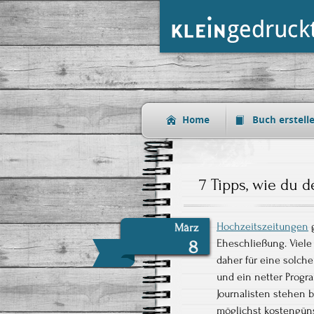
Home
Buch erstell
7 Tipps, wie du d
Hochzeitszeitungen
g
März
8
Eheschließung. Viele
daher für eine solche
und ein netter Progr
Journalisten stehen 
möglichst kostengüns