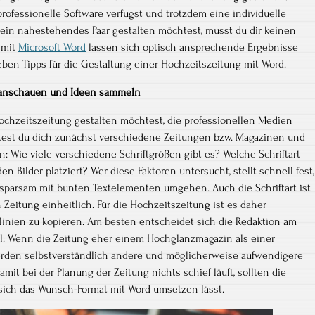
rofessionelle Software verfügst und trotzdem eine individuelle
 ein nahestehendes Paar gestalten möchtest, musst du dir keinen
 mit
Microsoft Word
lassen sich optisch ansprechende Ergebnisse
ieben Tipps für die Gestaltung einer Hochzeitszeitung mit Word.
n anschauen und Ideen sammeln
ochzeitszeitung gestalten möchtest, die professionellen Medien
lltest du dich zunächst verschiedene Zeitungen bzw. Magazinen und
: Wie viele verschiedene Schriftgrößen gibt es? Welche Schriftart
 Bilder platziert? Wer diese Faktoren untersucht, stellt schnell fest,
sparsam mit bunten Textelementen umgehen. Auch die Schriftart ist
 Zeitung einheitlich. Für die Hochzeitszeitung ist es daher
linien zu kopieren. Am besten entscheidet sich die Redaktion am
il: Wenn die Zeitung eher einem Hochglanzmagazin als einer
erden selbstverständlich andere und möglicherweise aufwendigere
mit bei der Planung der Zeitung nichts schief läuft, sollten die
 sich das Wunsch-Format mit Word umsetzen lässt.