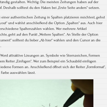
ständig gestalten. Wichtig: Die meisten Zeitungen haben auf der
f. Deshalb solltest du den Haken bei „Erste Seite anders“ setzen.
 einer authentischen Zeitung in Spalten platzieren möchtest, gehst
ayout“ und wählst anschließend die Option „Spalten“ aus. Auch hier
erschiedene Spaltenzahlen wählen. Wer mehrere Artikel
hte, geht auf den Punkt „Weitere Spalten“. An Stelle der Option
ment“ solltest du lieber „Ab hier“ wählen und den Cursor an die
.
et Word attraktive Lösungen an. Symbole wie Sternzeichen, Formen
dem Reiter „Einfügen“. Wer zum Beispiel ein Schaubild einfügen
hiedene Formen an. Anschließend öffnet sich der Reiter „Formformat“,
 Farbe auswählen lässt.