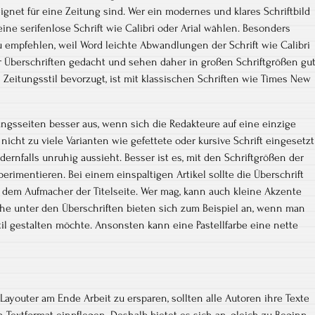
gnet für eine Zeitung sind. Wer ein modernes und klares Schriftbild
eine serifenlose Schrift wie Calibri oder Arial wählen. Besonders
 zu empfehlen, weil Word leichte Abwandlungen der Schrift wie Calibri
ür Überschriften gedacht und sehen daher in großen Schriftgrößen gu
n Zeitungsstil bevorzugt, ist mit klassischen Schriften wie Times New
ungsseiten besser aus, wenn sich die Redakteure auf eine einzige
n nicht zu viele Varianten wie gefettete oder kursive Schrift eingesetzt
dernfalls unruhig aussieht. Besser ist es, mit den Schriftgrößen der
perimentieren. Bei einem einspaltigen Artikel sollte die Überschrift
ei dem Aufmacher der Titelseite. Wer mag, kann auch kleine Akzente
iche unter den Überschriften bieten sich zum Beispiel an, wenn man
il gestalten möchte. Ansonsten kann eine Pastellfarbe eine nette
ayouter am Ende Arbeit zu ersparen, sollten alle Autoren ihre Texte