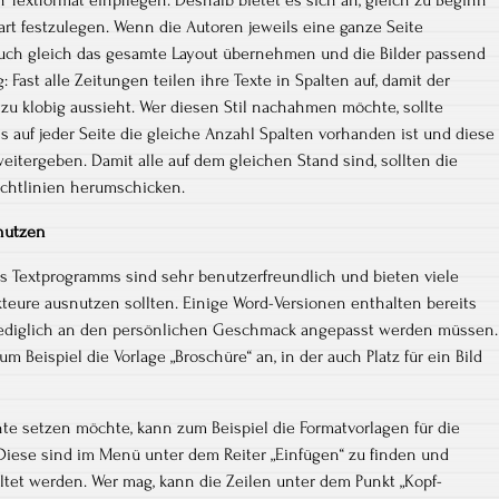
n Textformat einpflegen. Deshalb bietet es sich an, gleich zu Beginn
 -art festzulegen. Wenn die Autoren jeweils eine ganze Seite
auch gleich das gesamte Layout übernehmen und die Bilder passend
: Fast alle Zeitungen teilen ihre Texte in Spalten auf, damit der
t zu klobig aussieht. Wer diesen Stil nachahmen möchte, sollte
s auf jeder Seite die gleiche Anzahl Spalten vorhanden ist und diese
eitergeben. Damit alle auf dem gleichen Stand sind, sollten die
ichtlinien herumschicken.
nutzen
 Textprogramms sind sehr benutzerfreundlich und bieten viele
teure ausnutzen sollten. Einige Word-Versionen enthalten bereits
 lediglich an den persönlichen Geschmack angepasst werden müssen.
zum Beispiel die Vorlage „Broschüre“ an, in der auch Platz für ein Bild
nte setzen möchte, kann zum Beispiel die Formatvorlagen für die
 Diese sind im Menü unter dem Reiter „Einfügen“ zu finden und
tet werden. Wer mag, kann die Zeilen unter dem Punkt „Kopf-