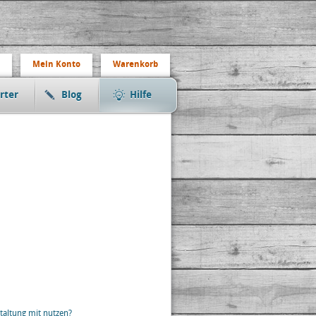
Mein Konto
Warenkorb
rter
Blog
Hilfe
taltung mit nutzen?