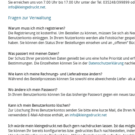
Sie erreichen uns von 7.00 Uhr bis 17.00 Uhr unter der Tel. 035248/399899 ode
info@kleingedruckt.net
.
Fragen zur Verwaltung
Warum muss ich mich registrieren?
Die Registrierung ist kostenfrei. Um Bestellen zu können, müssen Sie sich als
Benutzerkonto einloggen. In Ihrem Nutzerkonto werden alle Fotobücher gespeic
haben. Sie können den Status Ihrer Bestellungen einsehen und an „offenen“ Büc
Was passiert mit meinen Daten?
Der Schutz Ihrer persönlichen Daten genießt bei uns eine hohe Priorität und er
Bestimmungen. Die Einzelheiten können Sie in der
Datenschutzerklärung
nachle
Wie kann ich meine Rechnungs- und Lieferadresse ändern?
Während des Bestellprozesses können Sie sowohl eine abweichende Liefer- als
Wo ändere ich mein Passwort?
In Ihrem Benutzerkonto können Sie das bisherige Passwort gegen ein neues tau
Kann ich mein Benutzerkonto löschen?
Zur Löschung Ihres Benutzerkontos senden Sie bitte eine kurze Mail, die Ihren 
verwendete E-Mail-Adresse enthält, an
info@kleingedruckt.net
Ich würde mein kleingedruckt.net-Buch gern nachdrucken lassen. Ist das mögli
Sie können Ihr bereits konfiguriertes bzw. gedrucktes Buch nachbestellen, inde