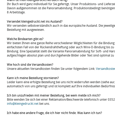
Wann ist mein kleingedruckt.net-Buch fertig?
Ihr Buch wird ganz individuell für Sie gefertigt. Unser Produktions- und Lieferz
Davon außgenommen ist die Panoramabindung. Produktionsbedingt benötigen wi
8 Arbeitstage.
Versendet kleingedruckt.net ins Ausland?
Wir versenden selbstverständlich auch in das europäische Ausland. Die jeweil
Bestellung mit ausgewiesen.
Welche Bindearten gibt es?
Wir bieten Ihnen eine ganze Reihe verschiedener Möglichkeiten für die Bindung 
einfachsten Fall von der Rückendrahtheftung oder auch Wire-O-Bindung bis zu 
Bindung. Eine Spezialität stellt die Variante Panoramabindung für Soft- und Har
aufgeschlagen absolut plan und durchgehende Bilder oder Text sind optimal zu 
Wie hoch sind die Versandkosten?
Unsere aktuellen Versandkosten finden Sie unter folgendem Link:
Versandkoste
Kann ich meine Bestellung stornieren?
Leider kann eine erfolgte Bestellung bei uns nicht widerrufen werden (siehe auc
automatisch von uns gefertigt und ist komplett auf Ihre individuellen Bedürfnis
Ich bin unzufrieden mit meiner Bestellung, bei wem melde ich mich?
Bitte wenden Sie sich bei einer Reklamation/Beschwerde telefonisch unter 035
info@kleingedruckt.net
bei uns.
Ich habe eine andere Frage, die ich hier nicht finde. Was kann ich tun?