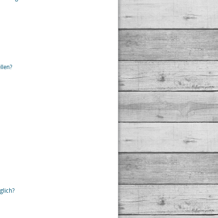
llen?
glich?