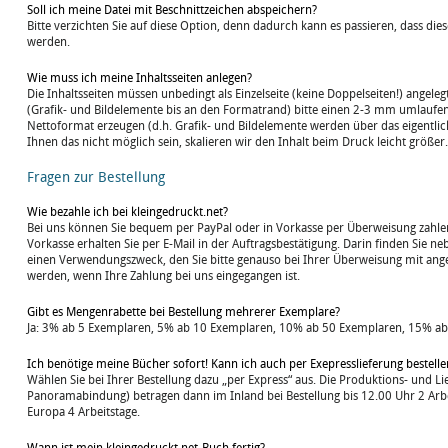
Soll ich meine Datei mit Beschnittzeichen abspeichern?
Bitte verzichten Sie auf diese Option, denn dadurch kann es passieren, dass die
werden.
Wie muss ich meine Inhaltsseiten anlegen?
Die Inhaltsseiten müssen unbedingt als Einzelseite (keine Doppelseiten!) angeleg
(Grafik- und Bildelemente bis an den Formatrand) bitte einen 2-3 mm umlaufen
Nettoformat erzeugen (d.h. Grafik- und Bildelemente werden über das eigentlic
Ihnen das nicht möglich sein, skalieren wir den Inhalt beim Druck leicht größer.
Fragen zur Bestellung
Wie bezahle ich bei kleingedruckt.net?
Bei uns können Sie bequem per PayPal oder in Vorkasse per Überweisung zahlen
Vorkasse erhalten Sie per E-Mail in der Auftragsbestätigung. Darin finden Sie 
einen Verwendungszweck, den Sie bitte genauso bei Ihrer Überweisung mit ange
werden, wenn Ihre Zahlung bei uns eingegangen ist.
Gibt es Mengenrabette bei Bestellung mehrerer Exemplare?
Ja: 3% ab 5 Exemplaren, 5% ab 10 Exemplaren, 10% ab 50 Exemplaren, 15% a
Ich benötige meine Bücher sofort! Kann ich auch per Exepresslieferung bestelle
Wählen Sie bei Ihrer Bestellung dazu „per Express“ aus. Die Produktions- und Li
Panoramabindung) betragen dann im Inland bei Bestellung bis 12.00 Uhr 2 Arbei
Europa 4 Arbeitstage.